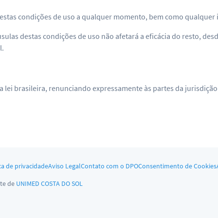
ar estas condições de uso a qualquer momento, bem como qualquer 
áusulas destas condições de uso não afetará a eficácia do resto, des
l.
a lei brasileira, renunciando expressamente às partes da jurisdiç
ca de privacidade
Aviso Legal
Contato com o DPO
Consentimento de Cookies
te de
UNIMED COSTA DO SOL