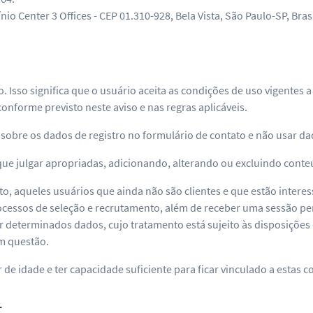
nio Center 3 Offices - CEP 01.310-928, Bela Vista, São Paulo-SP, Brasi
rio. Isso significa que o usuário aceita as condições de uso vigen
onforme previsto neste aviso e nas regras aplicáveis.
obre os dados de registro no formulário de contato e não usar da
que julgar apropriadas, adicionando, alterando ou excluindo conteú
anto, aqueles usuários que ainda não são clientes e que estão inte
cessos de seleção e recrutamento, além de receber uma sessão per
r determinados dados, cujo tratamento está sujeito às disposições d
m questão.
 de idade e ter capacidade suficiente para ficar vinculado a estas c
L