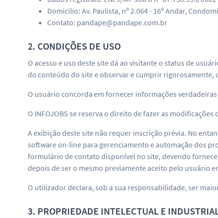
Domicilio: Av. Paulista, nº 2.064 - 16º Andar, Condomí
Contato: pandape@pandape.com.br
2. CONDIÇÕES DE USO
O acesso e uso deste site dá ao visitante o status de usuá
do conteúdo do site e observar e cumprir rigorosamente, c
O usuário concorda em fornecer informações verdadeiras s
O INFOJOBS se reserva o direito de fazer as modificações 
A exibição deste site não requer inscrição prévia. No ent
software on-line para gerenciamento e automação dos pro
formulário de contato disponível no site, devendo fornece
depois de ser o mesmo previamente aceito pelo usuário e
O utilizador declara, sob a sua responsabilidade, ser maior
3. PROPRIEDADE INTELECTUAL E INDUSTRIA