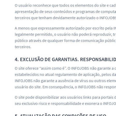
O usuário reconhece que todos os elementos do site e cada
apresentação de seus conteúdos e programas de computador
terceiros que tenham devidamente autorizado o INFOJOBS
A menos que expressamente autorizado por escrito pela IN
legalmente permitido, o usuário não poderá reproduzir, tra
público através de qualquer forma de comunicação públic
terceiros.
4. EXCLUSÃO DE GARANTIAS. RESPONSABILI
O site oferece “assim como é”. O INFOJOBS não garante a 
estabelecidos no atual regulamento de aplicação, pelos da
INFOJOBS não garante a ausência de vírus ou outros elem
usuário do site. Em consequência, o INFOJOBS não respon
O site pode disponibilizar aos usuários links para portais
seu exclusivo risco e responsabilidade e exonera o INFOJ
5. ATUALIZAÇÃO DAS CONDIÇÕES DE USO