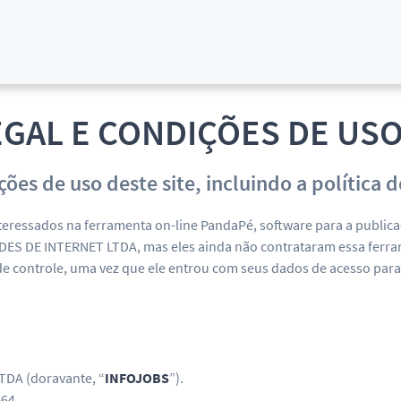
EGAL E CONDIÇÕES DE USO
ições de uso deste site, incluindo a polític
teressados na ferramenta on-line PandaPé, software para a public
ES DE INTERNET LTDA, mas eles ainda não contrataram essa ferram
e controle, uma vez que ele entrou com seus dados de acesso par
DA (doravante, “
INFOJOBS
”).
-64.